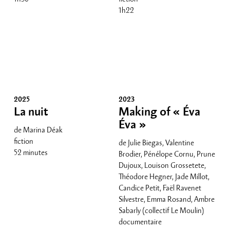
1h22
2025
2023
La nuit
Making of « Éva
Éva »
de Marina Déak
fiction
de Julie Biegas, Valentine
52 minutes
Brodier, Pénélope Cornu, Prune
Dujoux, Louison Grossetete,
Théodore Hegner, Jade Millot,
Candice Petit, Faël Ravenet
Silvestre, Emma Rosand, Ambre
Sabarly (collectif Le Moulin)
documentaire