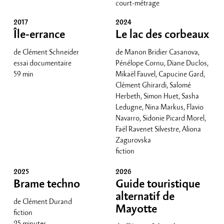
court-métrage
2017
2024
Île-errance
Le lac des corbeaux
de Clément Schneider
de Manon Bridier Casanova,
essai documentaire
Pénélope Cornu, Diane Duclos,
59 min
Mikaël Fauvel, Capucine Gard,
Clément Ghirardi, Salomé
Herbeth, Simon Huet, Sasha
Ledugne, Nina Markus, Flavio
Navarro, Sidonie Picard Morel,
Faël Ravenet Silvestre, Aliona
Zagurovska
fiction
21 minutes
2025
2026
Brame techno
Guide touristique
alternatif de
de Clément Durand
Mayotte
fiction
25 minutes