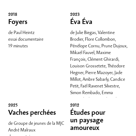
2018
2023
Foyers
Éva Éva
de Paul Heintz
de Julie Biegas, Valentine
essai documentaire
Brodier, Flore Collombon,
19 minutes
Pénélope Cornu, Prune Dujoux,
Mikaël Fauvel, Maxime
François, Clément Ghirardi,
Louison Grossetete, Théodore
Hegner, Pierre Mazoyer, Jade
Millot, Ambre Sabarly, Candice
Petit, Faël Ravenet Silvestre,
Simon Rembado, Emma
Rosand, Clément Schneider
2025
2012
(collectif Le Moulin)
Vaches perchées
Études pour
fiction
un paysage
court-métrage
de Groupe de jeunes de la MJC
amoureux
André Malraux