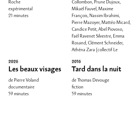
Roche
Collombon, Prune Dujoux,
expérimental
Mikaël Fauvel, Maxime
21 minutes
François, Nassim Ibrahimi,
Pierre Mazoyer, Mattéo Micard,
Candice Petit, Abel Piovoso,
Faël Ravenet Silvestre, Emma
Rosand, Clément Schneider,
Athéna Zara (collectif Le
Moulin)
2026
2016
fiction
Les beaux visages
Tard dans la nuit
court-métrage
de Pierre Voland
de Thomas Devouge
documentaire
fiction
59 minutes
59 minutes